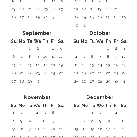
12
13
14
15
16
17
18
9
10
11
12
13
14
15
19
20
21
22
23
24
25
16
17
18
19
20
21
22
26
27
28
29
30
31
23
24
25
26
27
28
29
30
31
September
October
Su
Mo
Tu
We
Th
Fr
Sa
Su
Mo
Tu
We
Th
Fr
Sa
1
2
3
4
5
1
2
3
6
7
8
9
10
11
12
4
5
6
7
8
9
10
13
14
15
16
17
18
19
11
12
13
14
15
16
17
20
21
22
23
24
25
26
18
19
20
21
22
23
24
27
28
29
30
25
26
27
28
29
30
31
November
December
Su
Mo
Tu
We
Th
Fr
Sa
Su
Mo
Tu
We
Th
Fr
Sa
1
2
3
4
5
6
7
1
2
3
4
5
8
9
10
11
12
13
14
6
7
8
9
10
11
12
15
16
17
18
19
20
21
13
14
15
16
17
18
19