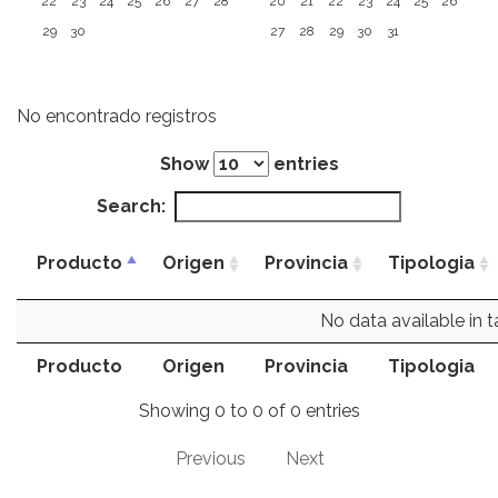
22
23
24
25
26
27
28
20
21
22
23
24
25
26
29
30
27
28
29
30
31
No encontrado registros
Show
entries
Search:
Producto
Origen
Provincia
Tipologia
No data available in t
Producto
Origen
Provincia
Tipologia
Showing 0 to 0 of 0 entries
Previous
Next