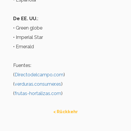
De EE. UU.
:
• Green globe
• Imperial Star
• Emerald
Fuentes:
(
Directodelcampo.com
)
(
verduras.consumer.es
)
(
frutas-hortalizas.com
)
< Rückkehr