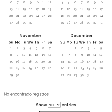
6
7
8
9
10
11
12
4
5
6
7
8
9
10
13
14
15
16
17
18
19
11
12
13
14
15
16
17
20
21
22
23
24
25
26
18
19
20
21
22
23
24
27
28
29
30
25
26
27
28
29
30
31
November
December
Su
Mo
Tu
We
Th
Fr
Sa
Su
Mo
Tu
We
Th
Fr
Sa
1
2
3
4
5
6
7
1
2
3
4
5
8
9
10
11
12
13
14
6
7
8
9
10
11
12
15
16
17
18
19
20
21
13
14
15
16
17
18
19
22
23
24
25
26
27
28
20
21
22
23
24
25
26
29
30
27
28
29
30
31
No encontrado registros
Show
entries