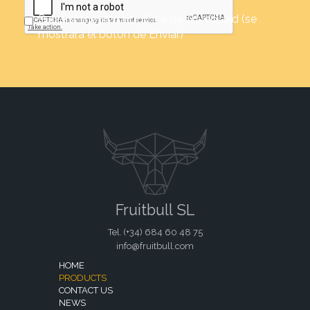
Pulse si acepta la política de privacidad (se
mostrara el botón de Enviar)
Fruitbull SL
Tel. (+34)
684 60 48 75
info@fruitbull.com
HOME
PRODUCTS
CONTACT US
NEWS