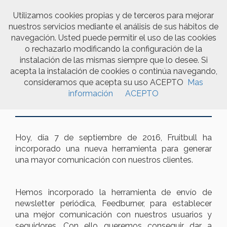
Utilizamos cookies propias y de terceros para mejorar
nuestros servicios mediante el análisis de sus hábitos de
Togg
navegación. Usted puede permitir el uso de las cookies
navi
o rechazarlo modificando la configuración de la
instalación de las mismas siempre que lo desee. Si
acepta la instalación de cookies o continúa navegando,
consideramos que acepta su uso ACEPTO
Mas
Fruitbull incorpora Feedburner
información
ACEPTO
en sus comunicaciones
Hoy, día 7 de septiembre de 2016, Fruitbull ha
incorporado una nueva herramienta para generar
una mayor comunicación con nuestros clientes.
Hemos incorporado la herramienta de envío de
newsletter periódica, Feedburner, para establecer
una mejor comunicación con nuestros usuarios y
seguidores. Con ello queremos conseguir dar a