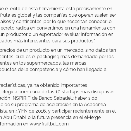
que el éxito de esta herramienta está precisamente en
 fruta es global y las compañías que operan suelen ser
aíses y continentes, por lo que necesitan conocer lo
secreto radica en convertirnos en una herramienta con
 un productor o un exportador evaluar información en
cados más interesantes para sus productos”.
s precios de un producto en un mercado, sino datos tan
sentes, cuál es el packaging más demandado por los
gentes en los supermercados, las marcas
oductos de la competencia y cómo han llegado a
acterísticas, ya ha obtenido importantes
 elegida como una de las 10 startups más disruptivas
ación INSPIRIT de Banco Sabadell; haber sido
rte de su programa de aceleración en la Academia
sta en 4YFN de 2016, y participar recientemente en el
n Abu Dhabi, o la futura presencia en el eMerge
formación en www.fruitbull.com