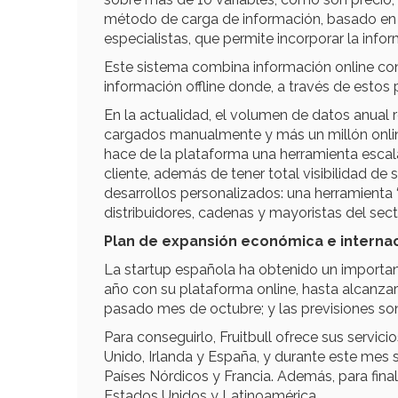
método de carga de información, basado en u
especialistas, que permite incorporar la info
Este sistema combina información online con 
información offline donde, a través de estos 
En la actualidad, el volumen de datos anual r
cargados manualmente y más un millón onlin
hace de la plataforma una herramienta escala
cliente, además de tener total visibilidad de
desarrollos personalizados: una herramienta 
distribuidores, cadenas y mayoristas del secto
Plan de expansión económica e interna
La startup española ha obtenido un importa
año con su plataforma online, hasta alcanza
pasado mes de octubre; y las previsiones son
Para conseguirlo, Fruitbull ofrece sus servic
Unido, Irlanda y España, y durante este mes
Países Nórdicos y Francia. Además, para fin
Estados Unidos y Latinoamérica.