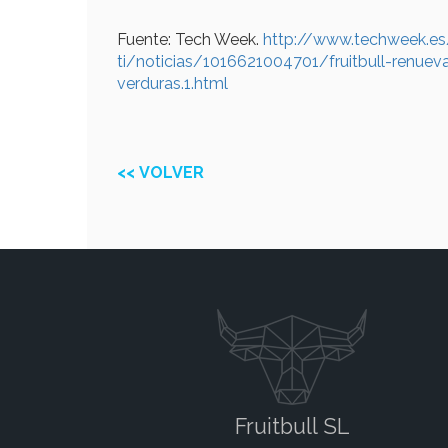
Fuente: Tech Week.
http://www.techweek.es/
ti/noticias/1016621004701/fruitbull-renueva-
verduras.1.html
<< VOLVER
Fruitbull SL