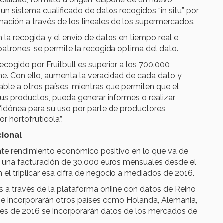
n sistema cualificado de datos recogidos “in situ” por
rmación a través de los lineales de los supermercados.
la recogida y el envío de datos en tiempo real e
patrones, se permite la recogida optima del dato.
ecogido por Fruitbull es superior a los 700.000
e. Con ello, aumenta la veracidad de cada dato y
ble a otros países, mientras que permiten que el
 sus productos, pueda generar informes o realizar
“idónea para su uso por parte de productores,
r hortofrutícola”.
cional
nte rendimiento económico positivo en lo que va de
r una facturación de 30.000 euros mensuales desde el
 el triplicar esa cifra de negocio a mediados de 2016.
ios a través de la plataforma online con datos de Reino
 se incorporarán otros países como Holanda, Alemania,
ales de 2016 se incorporarán datos de los mercados de