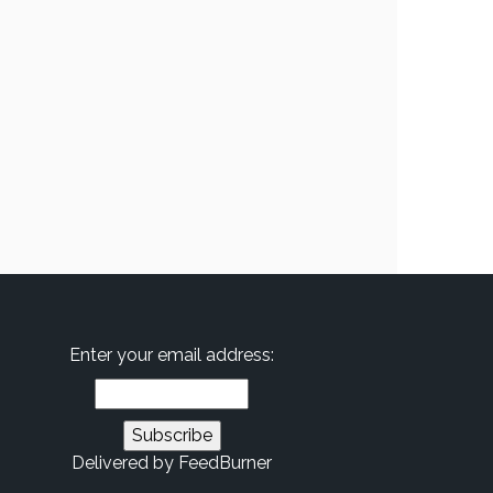
Enter your email address:
Delivered by
FeedBurner