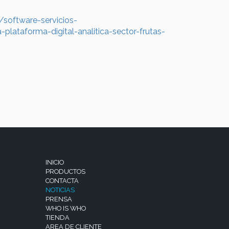
software-servicios-
plataforma-digital-analitica-sector-frutas-
INICIO
PRODUCTOS
CONTACTA
NOTICIAS
PRENSA
WHO IS WHO
TIENDA
AREA DE CLIENTE