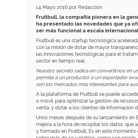
14 Mayo 2016 por Redacción
Fruitbull, la compañía pionera en la gen
ha presentado las novedades que ya ofr
ser más funcional a escala internacional
Fruitbull es una startup tecnológica aceler
con la misión de dotar de mayor transparenci
las innovaciones tecnológicas para el trata
sector en tiempo real.
Nuestro secreto radica en convertirnos en u
permita a un productor o un exportador eva
son los mercados más interesantes para sus
A la plataforma de Fruitbull se puede acceder
o móvil, para optimizar la gestión de recurso
venta, y dotar a los clientes de información
Unos meses después de su lanzamiento en E
mejora a la hora de recopilar los datos, que
y formado en Fruitbull. Es en este momento
sobre más de 10 variables, como son precio, 